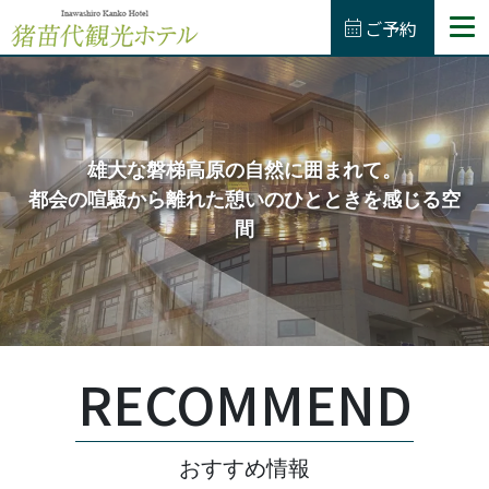
calendar_month
ご予約
TEL.
0242-62-4132
(予約専用)
050-3623-4865
お食事
雄大な磐梯高原の自然に囲まれて。
雄大な磐梯高原の自然に囲まれて。
雄大な磐梯高原の自然に囲まれて。
都会の喧騒から離れた憩いのひとときを感じる空
都会の喧騒から離れた憩いのひとときを感じる空
都会の喧騒から離れた憩いのひとときを感じる空
温泉
間
間
間
アクティビティ
館内施設
RECOMMEND
お部屋
おすすめ情報
アクセス