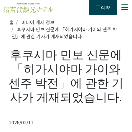
calendar_month
예약
TEL.
0242-62-4132
홈
미디어 게시 정보
(예약용 전화번호)
050-3623-4865
후쿠시마 민보 신문에 「히가시야마 가이와 센주 박
전」에 관한 기사가 게재되었습니다.
식사
후쿠시마 민보 신문에
온천
「히가시야마 가이와
액티비티
센주 박전」에 관한 기
관내시설
사가 게재되었습니다.
방
2026/02/11
액세스