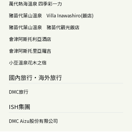
萬代熱海溫泉 四季彩一力
豬苗代葉山溫泉 Villa Inawashiro(飯店)
豬苗代葉山溫泉 豬苗代觀光飯店
會津阿斯托利亞酒店
會津阿斯托里亞羅吉
小豆溫泉花木之宿
國內旅行・海外旅行
DMC旅行
ISH集團
DMC Aizu股份有限公司