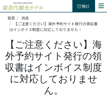
calendar_month
預訂
TEL.
0242-62-4132
首頁
消息
(預約電話)
050-3623-4865
【ご注意ください】海外予約サイト発行の領収書
はインボイス制度に対応しておりません。
餐飲
【ご注意ください】海
溫泉
外予約サイト発行の領
活動
収書はインボイス制度
建築內設施
に対応しておりませ
ん。
房間
訪問