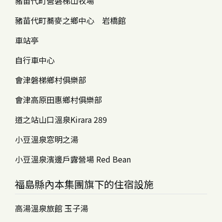
豬苗代町營磐梯山牧場
豬苗代町蕎麥之鄉中心 岩橋館
車站亭
自行車中心
會津磐梯鄉村俱樂部
會津高原田惠鄉村俱樂部
道之站山口溫泉Kirara 289
小豆溫泉窓明之湯
小豆溫泉濱邊戶露營場 Red Bean
福島縣內本集團旗下的住宿設施
高湯溫泉旅館 玉子湯