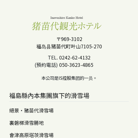
〒969-3102
福岛县猪苗代町叶山7105-270
TEL.
0242-62-4132
(預約電話)
050-3623-4865
本公司是
IS控股
集团的一员。
福島縣內本集團旗下的滑雪場
絕景・豬苗代滑雪場
裏磐梯滑雪勝地
會津高原塔茨滑雪場