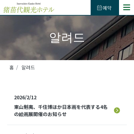
calendar_month
예약
TEL.
0242-62-4132
(예약용 전화번호)
050-3623-4865
알려드
식사
온천
홈
알려드
액티비티
관내시설
2026/2/12
東山魁夷、千住博ほか日本画を代表する4名
방
の絵画展開催のお知らせ
액세스