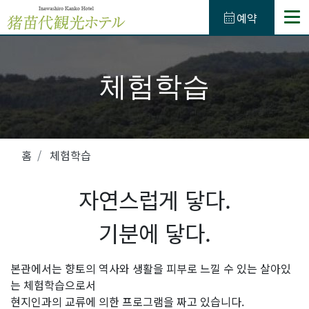
calendar_month
예약
TEL.
0242-62-4132
(예약용 전화번호)
050-3623-4865
체험학습
식사
온천
홈
체험학습
액티비티
자연스럽게 닿다.
관내시설
기분에 닿다.
방
본관에서는 향토의 역사와 생활을 피부로 느낄 수 있는 살아있
는 체험학습으로서
액세스
현지인과의 교류에 의한 프로그램을 짜고 있습니다.